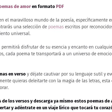
oemas de amor
en formato
PDF
e en el maravilloso mundo de la poesía, específicamente
ntrarás una selección de
poemas
escritos por reconocid
iento universal.
permitirá disfrutar de su esencia y encanto en cualquie
, cada poema te transportará a un universo de emocion
mas en verso
y déjate cautivar por su lenguaje sutil y 
mente quieras deleitarte con la magia de las letras, est
orar.
és de los versos y descarga ya mismo estos
poemas de 
tar y adéntrate en un viaje lírico que tocará tu coraz