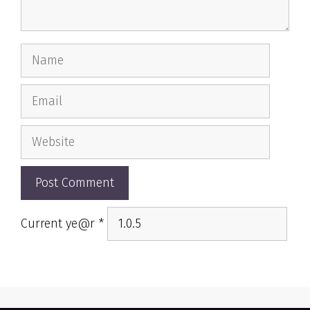
Name
Email
Website
Current ye@r
*