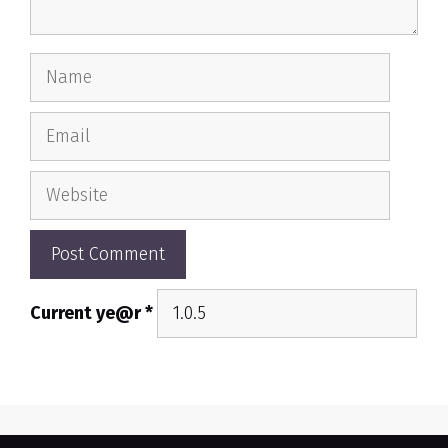
Name
Email
Website
Current ye@r
*