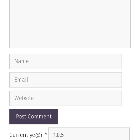
Name
Email
Website
Current ye@r
*