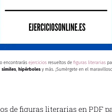
lo encontrarás
ejercicios
resueltos de
figuras literarias
par
,
símiles
,
hipérboles
y más. ¡Sumérgete en el maravillos
tos de figuras literarias en PDF p