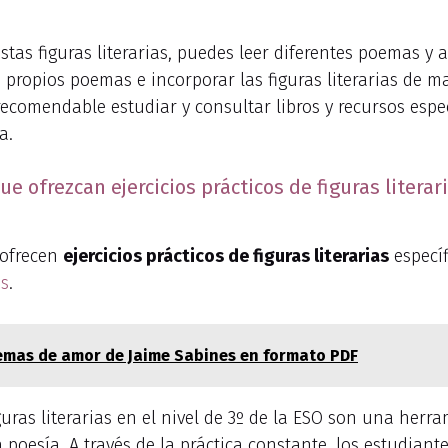
 estas figuras literarias, puedes leer diferentes poemas 
us propios poemas e incorporar las figuras literarias de
recomendable estudiar y consultar libros y recursos esp
a.
ue ofrezcan ejercicios prácticos de figuras liter
ofrecen
ejercicios prácticos de figuras literarias
especí
as
.
oemas de amor de Jaime Sabines en formato PDF
iguras literarias en el nivel de 3º de la ESO son una herr
poesía. A través de la práctica constante, los estudiant