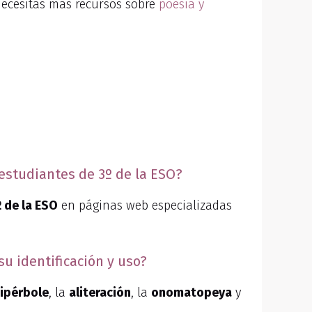
 necesitas más recursos sobre
poesía y
 estudiantes de 3º de la ESO?
º de la ESO
en páginas web especializadas
u identificación y uso?
ipérbole
, la
aliteración
, la
onomatopeya
y