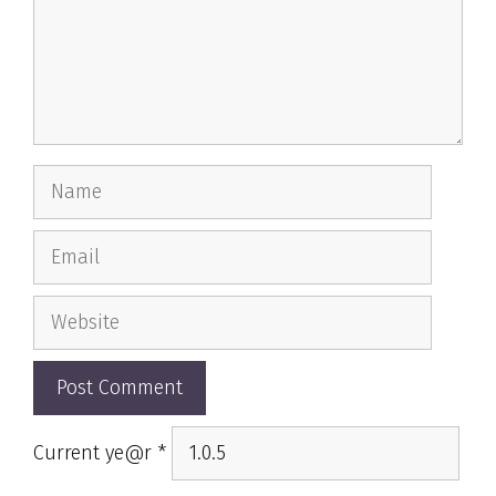
Name
Email
Website
Current ye@r
*