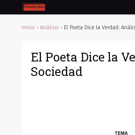
Skip
to
content
Inicio
-
Análisis
-
El Poeta Dice la Verdad: Anál
El Poeta Dice la V
Sociedad