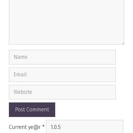
Name
Email
Website
Current ye@r
*