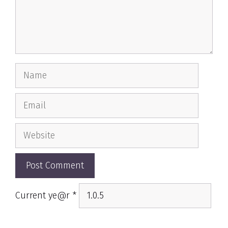
Name
Email
Website
Current ye@r
*