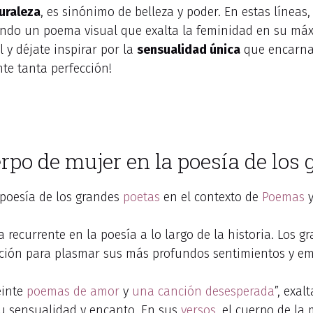
uraleza
, es sinónimo de belleza y poder. En estas líneas
eando un poema visual que exalta la feminidad en su má
 y déjate inspirar por la
sensualidad única
que encarna 
nte tanta perfección!
uerpo de mujer en la poesía de los
 poesía de los grandes
poetas
en el contexto de
Poemas
y
 recurrente en la poesía a lo largo de la historia. Los 
ación para plasmar sus más profundos sentimientos y em
einte
poemas de amor
y
una canción desesperada
”, exal
su sensualidad y encanto. En sus
versos
, el cuerpo de la