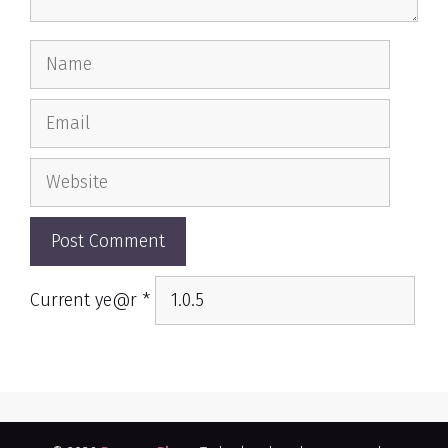
Name
Email
Website
Current ye@r
*