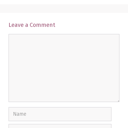
Leave a Comment
Comment
Name
Email