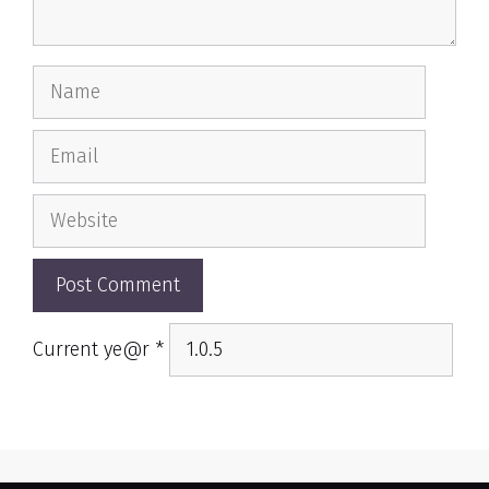
Name
Email
Website
Current ye@r
*