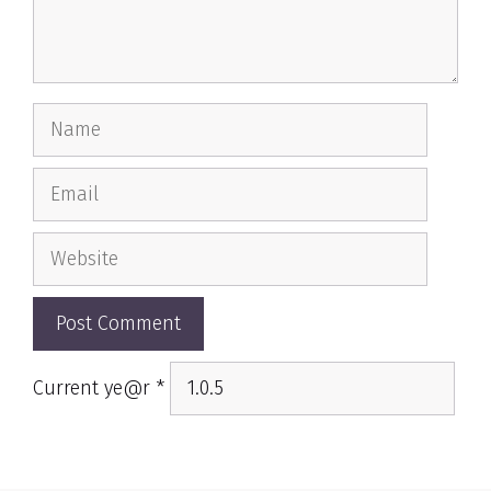
Name
Email
Website
Current ye@r
*