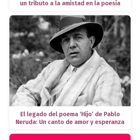
un tributo a la amistad en la poesía
El legado del poema ‘Hijo’ de Pablo
Neruda: Un canto de amor y esperanza