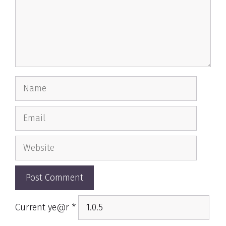
Name
Email
Website
Current ye@r
*