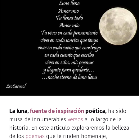
La luna,
fuente de inspiración
poética,
ha sido
musa de innumerables
versos
a lo largo de la
historia. En este artículo exploraremos la belleza
de los
poemas
que le rinden homenaje,