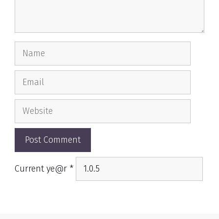
Name
Email
Website
Current ye@r
*