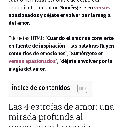
cuatro hermosas estrofas que desbordan
sentimientos de amor.
Sumérgete en
versos
apasionados y déjate envolver por la magia
del amor.
Etiquetas HTML: `
Cuando el amor se convierte
en fuente de inspiración
`, `
las palabras fluyen
como ríos de emociones
`, `
Sumérgete en
versos apasionados
`, `
déjate envolver por la
magia del amor.
`
Índice de contenidos
Las 4 estrofas de amor: una
mirada profunda al
romance en la poesía