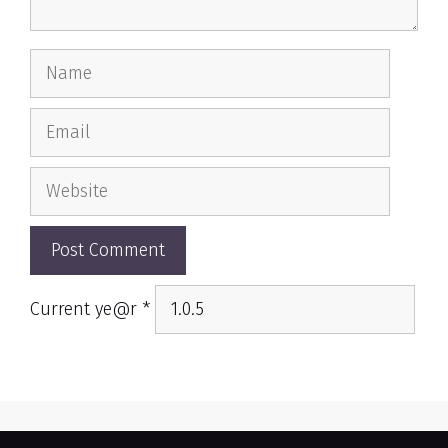
Name
Email
Website
Current ye@r
*