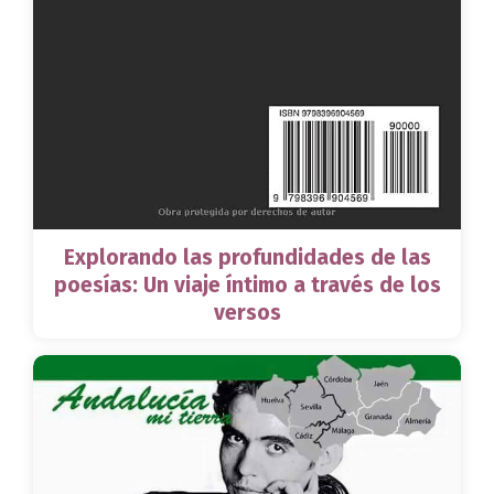
Explorando las profundidades de las
poesías: Un viaje íntimo a través de los
versos