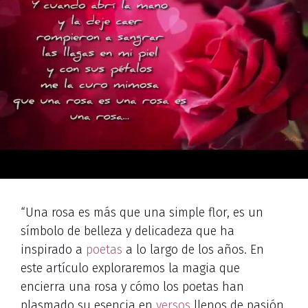
“Una rosa es más que una simple flor, es un
símbolo de belleza y delicadeza que ha
inspirado a
poetas
a lo largo de los años. En
este artículo exploraremos la magia que
encierra una rosa y cómo los poetas han
plasmado su esencia en
versos
llenos de pasión