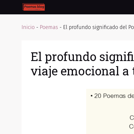
Skip
to
content
Inicio
-
Poemas
-
El profundo significado del P
El profundo signi
viaje emocional a 