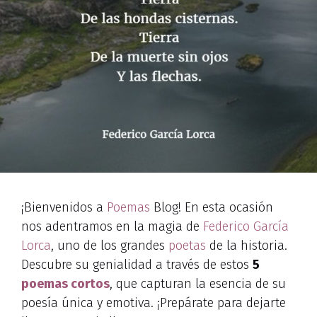
¡Bienvenidos a
Poemas
Blog! En esta ocasión
nos adentramos en la magia de
Federico García
Lorca
, uno de los grandes
poetas
de la historia.
Descubre su genialidad a través de estos
5
poemas cortos
, que capturan la esencia de su
poesía única y emotiva. ¡Prepárate para dejarte