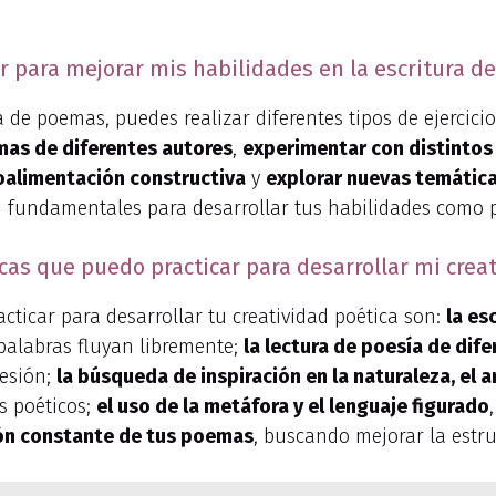
ar para mejorar mis habilidades en la escritura 
a de poemas, puedes realizar diferentes tipos de ejercici
emas de diferentes autores
,
experimentar con distintos 
roalimentación constructiva
y
explorar nuevas temátic
n fundamentales para desarrollar tus habilidades como 
cas que puedo practicar para desarrollar mi crea
cticar para desarrollar tu creatividad poética son:
la es
s palabras fluyan libremente;
la lectura de poesía de dife
resión;
la búsqueda de inspiración en la naturaleza, el 
s poéticos;
el uso de la metáfora y el lenguaje figurado
ción constante de tus poemas
, buscando mejorar la estru