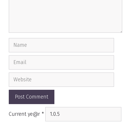
Name
Email
Website
Current ye@r
*