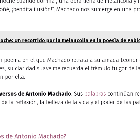
che cuando dormía”, una obra llena de melancolía y refl
ñé, ¡bendita ilusión!”, Machado nos sumerge en una pro
noche: Un recorrido por la melancolía en la poesía de Pab
n poema en el que Machado retrata a su amada Leonor d
es, su claridad suave me recuerda el trémulo fulgor de l
 por ella.
 versos de Antonio Machado
. Sus
palabras
continúan re
e la reflexión, la belleza de la vida y el poder de las pa
os de Antonio Machado?