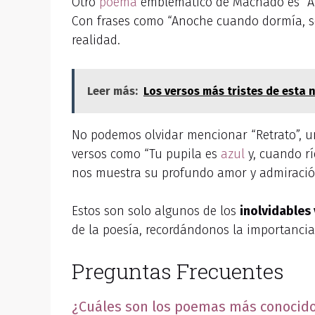
Otro
poema
emblemático de Machado es “Ano
Con frases como “Anoche cuando dormía, so
realidad.
Leer más:
Los versos más tristes de esta 
No podemos olvidar mencionar “Retrato”, u
versos como “Tu pupila es
azul
y, cuando rí
nos muestra su profundo amor y admiración
Estos son solo algunos de los
inolvidables
de la poesía, recordándonos la importancia d
Preguntas Frecuentes
¿Cuáles son los poemas más conocid