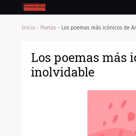
Skip
to
content
Inicio
-
Poetas
-
Los poemas más icónicos de A
Los poemas más i
inolvidable