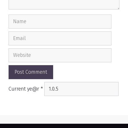
Name
Email
Website
Current ye@r
*