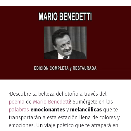
¡Descubre la belleza del otoño a través del
poema
de
Mario Benedetti
! Sumérgete en las
palabras
emocionantes
y
melancólicas
que te
transportarán a esta estación llena de colores y
emociones. Un viaje poético que te atrapará en