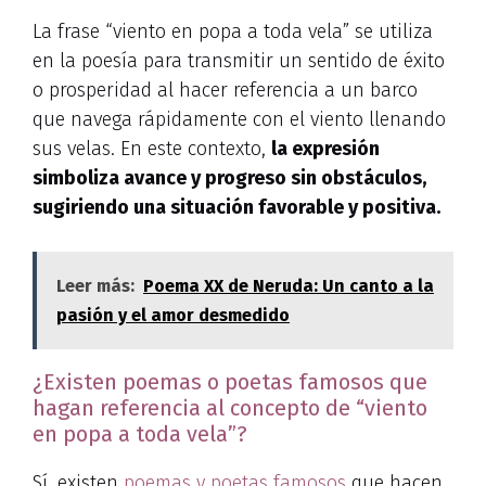
La frase “viento en popa a toda vela” se utiliza
en la poesía para transmitir un sentido de éxito
o prosperidad al hacer referencia a un barco
que navega rápidamente con el viento llenando
sus velas. En este contexto,
la expresión
simboliza avance y progreso sin obstáculos,
sugiriendo una situación favorable y positiva.
Leer más:
Poema XX de Neruda: Un canto a la
pasión y el amor desmedido
¿Existen poemas o poetas famosos que
hagan referencia al concepto de “viento
en popa a toda vela”?
Sí, existen
poemas y poetas famosos
que hacen