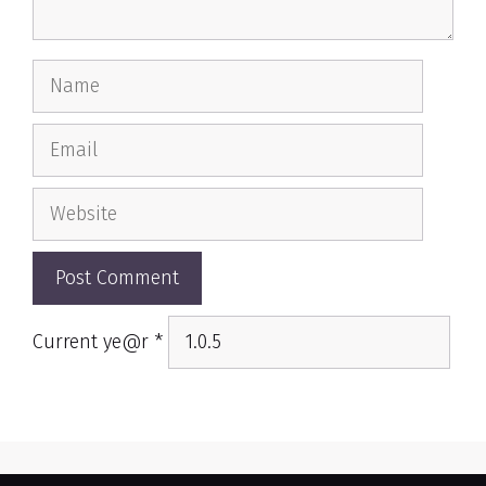
Name
Email
Website
Current ye@r
*