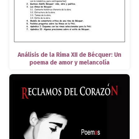
Análisis de la Rima XII de Bécquer: Un
poema de amor y melancolía