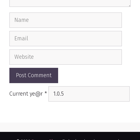
Name
Email
Website
Current ye@r
*