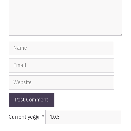
Name
Email
Website
Current ye@r
*