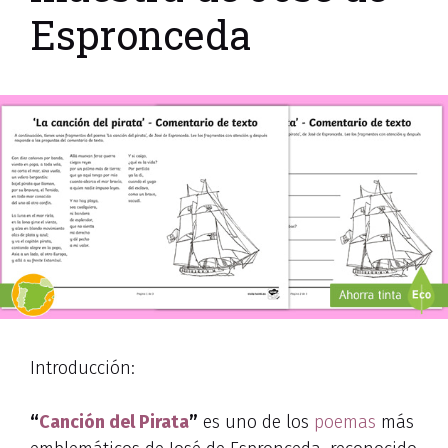
Espronceda
Introducción:
“
Canción del Pirata
”
es uno de los
poemas
más