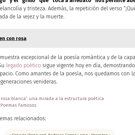
o” y el “grillo” que “toca a arrebato” nos permite ade
ncolía y tristeza. Además, la repetición del verso “¡Qué 
ada de la vejez y la muerte.
men con rosa
a muestra excepcional de la poesía romántica y de la cap
 Su
legado poético
sigue vigente hoy en día, demostrando 
espacio. Como amantes de la poesía, nos quedamos con l
generaciones venideras.
 rosa blanca’: una mirada a la estructura poética
de Poemas Famosos
emas relacionados: