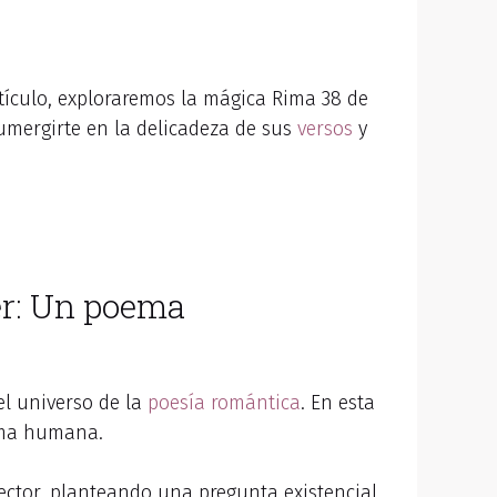
tículo, exploraremos la mágica Rima 38 de
sumergirte en la delicadeza de sus
versos
y
er: Un poema
l universo de la
poesía romántica
. En esta
alma humana.
lector, planteando una pregunta existencial