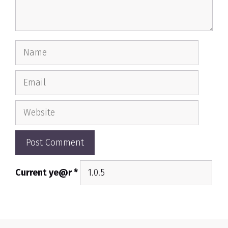
Name
Email
Website
Current ye@r
*