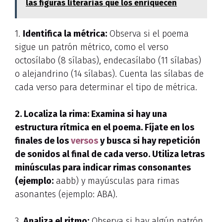
las figuras literarias que los enriquecen
1.
Identifica la métrica:
Observa si el poema
sigue un patrón métrico, como el verso
octosílabo (8 sílabas), endecasílabo (11 sílabas)
o alejandrino (14 sílabas). Cuenta las sílabas de
cada verso para determinar el tipo de métrica.
2.
Localiza la rima:
Examina si hay una
estructura rítmica en el poema. Fíjate en los
finales de los
versos
y busca si hay repetición
de sonidos al final de cada verso. Utiliza letras
minúsculas para indicar rimas consonantes
(ejemplo:
aabb) y mayúsculas para rimas
asonantes (ejemplo: ABA).
3.
Analiza el ritmo:
Observa si hay algún patrón