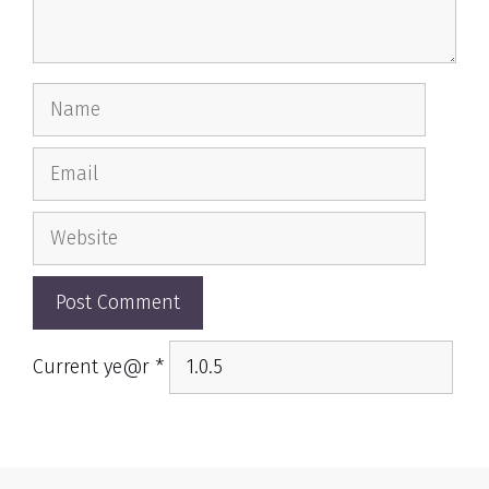
Name
Email
Website
Current ye@r
*