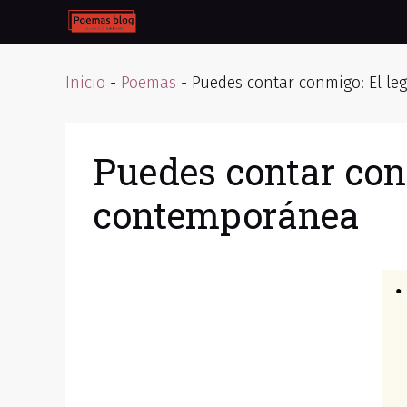
Skip
to
content
Inicio
-
Poemas
-
Puedes contar conmigo: El le
Puedes contar conm
contemporánea