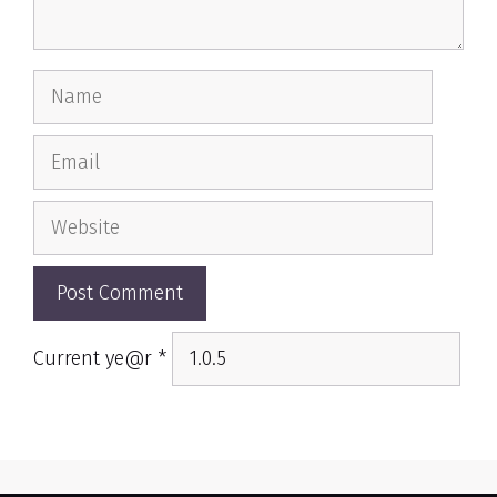
Name
Email
Website
Current ye@r
*